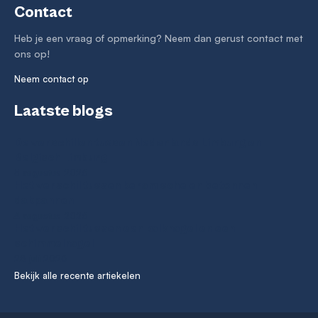
Contact
Heb je een vraag of opmerking? Neem dan gerust contact met
ons op!
Neem contact op
Laatste blogs
De verschillen tussen Nederlands Limburg en
Belgisch Limburg
5 augustus 2026
Het verschil tussen keramische en betonnen
dakpannen
4 augustus 2026
Het verschil tussen een kalknagel en een
schimmelnagel
28 juli 2026
Bekijk alle recente artiekelen