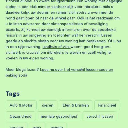
zichzelf dubbel en dwars terugverdient. Een woning met degelijke
sloten is een stuk minder aantrekkelijk voor inbrekers, mits u
daadwerkelijk uw deuren en ramen sluit zodra u even met de
hond gaat lopen of naar de winkel gaat. Ook is het raadzaam om
u te laten adviseren door slotenspecialisten of beveiliging
experts. Zij kunnen uw namelijk informeren over de specifieke
risico’s in uw omgeving en toelichten wat het verschil tussen
goede en slechte sloten voor uw woning kan betekenen. Of u nu
in een rijtjeswoning,
landhuis of villa
woont, goed hang-en-
sluitwerk is cruciaal om inbrekers te weren en uzelf veilig te
voelen in uw eigen woning.
Meer blogs lezen? L
ees nu over het verschil tussen soda en
baking soda
Tags
Auto & Motor
dieren
Eten & Drinken
Financiëel
Gezondheid
mentale gezondheid
verschil tussen
vervoer
werk
wonen