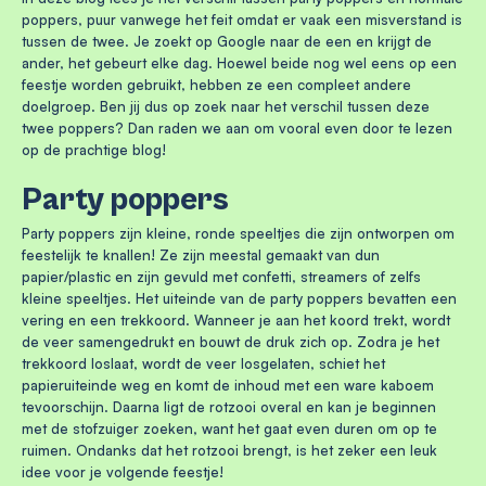
poppers, puur vanwege het feit omdat er vaak een misverstand is
tussen de twee. Je zoekt op Google naar de een en krijgt de
ander, het gebeurt elke dag. Hoewel beide nog wel eens op een
feestje worden gebruikt, hebben ze een compleet andere
doelgroep. Ben jij dus op zoek naar het verschil tussen deze
twee poppers? Dan raden we aan om vooral even door te lezen
op de prachtige blog!
Party poppers
Party poppers zijn kleine, ronde speeltjes die zijn ontworpen om
feestelijk te knallen! Ze zijn meestal gemaakt van dun
papier/plastic en zijn gevuld met confetti, streamers of zelfs
kleine speeltjes. Het uiteinde van de party poppers bevatten een
vering en een trekkoord. Wanneer je aan het koord trekt, wordt
de veer samengedrukt en bouwt de druk zich op. Zodra je het
trekkoord loslaat, wordt de veer losgelaten, schiet het
papieruiteinde weg en komt de inhoud met een ware kaboem
tevoorschijn. Daarna ligt de rotzooi overal en kan je beginnen
met de stofzuiger zoeken, want het gaat even duren om op te
ruimen. Ondanks dat het rotzooi brengt, is het zeker een leuk
idee voor je volgende feestje!