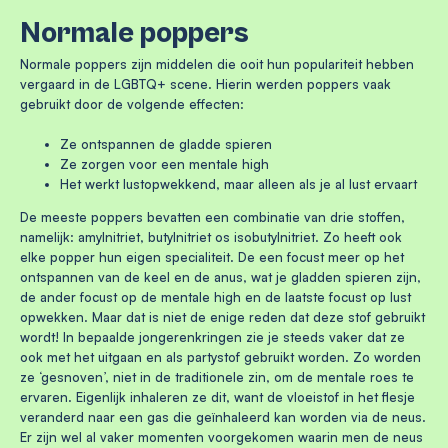
Normale poppers
Normale poppers zijn middelen die ooit hun populariteit hebben
vergaard in de LGBTQ+ scene. Hierin werden poppers vaak
gebruikt door de volgende effecten:
Ze ontspannen de gladde spieren
Ze zorgen voor een mentale high
Het werkt lustopwekkend, maar alleen als je al lust ervaart
De meeste poppers bevatten een combinatie van drie stoffen,
namelijk: amylnitriet, butylnitriet os isobutylnitriet. Zo heeft ook
elke popper hun eigen specialiteit. De een focust meer op het
ontspannen van de keel en de anus, wat je gladden spieren zijn,
de ander focust op de mentale high en de laatste focust op lust
opwekken. Maar dat is niet de enige reden dat deze stof gebruikt
wordt! In bepaalde jongerenkringen zie je steeds vaker dat ze
ook met het uitgaan en als partystof gebruikt worden. Zo worden
ze ‘gesnoven’, niet in de traditionele zin, om de mentale roes te
ervaren. Eigenlijk inhaleren ze dit, want de vloeistof in het flesje
veranderd naar een gas die geïnhaleerd kan worden via de neus.
Er zijn wel al vaker momenten voorgekomen waarin men de neus