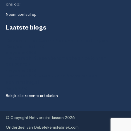
ons op!
Neem contact op
Laatste blogs
De verschillen tussen Nederlands Limburg en
Belgisch Limburg
5 augustus 2026
Het verschil tussen keramische en betonnen
dakpannen
4 augustus 2026
Het verschil tussen een kalknagel en een
schimmelnagel
28 juli 2026
Bekijk alle recente artiekelen
© Copyright Het verschil tussen 2026
Onderdeel van
DeBetekenisFabriek.com