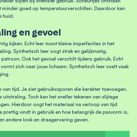
eller slijten bij intensief gebruik. Scheurtjes ontstaan
het minder goed op temperatuurverschillen. Daardoor kan
 huid.
aling en gevoel
htig kijken. Echt leer toont kleine imperfecties in het
raling. Synthetisch leer oogt strak en gelijkmatig.
patroon. Ook het gevoel verschilt tijdens gebruik. Echt
 vormt zich naar jouw lichaam. Synthetisch leer voelt vaak
ging.
 van tijd. Je ziet gebruikssporen die karakter toevoegen.
uitstraling. Toch kan het sneller tekenen van slijtage
agen. Hierdoor oogt het materiaal na verloop van tijd
e prettig vindt in gebruik en hoe belangrijk de pasvorm is,
een andere look en draagervaring geven.