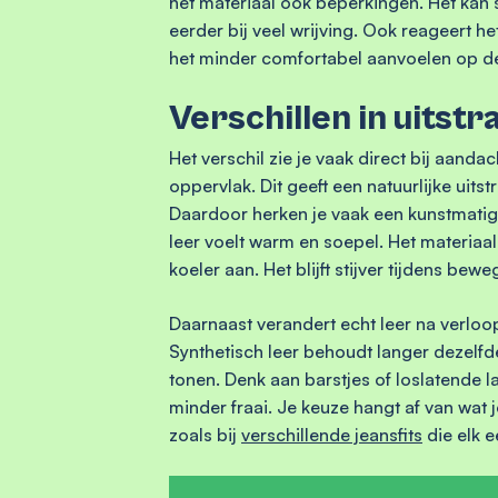
het materiaal ook beperkingen. Het kan sn
eerder bij veel wrijving. Ook reageert 
het minder comfortabel aanvoelen op de
Verschillen in uitstr
Het verschil zie je vaak direct bij aandac
oppervlak. Dit geeft een natuurlijke uitst
Daardoor herken je vaak een kunstmatig 
leer voelt warm en soepel. Het materiaal
koeler aan. Het blijft stijver tijdens bewe
Daarnaast verandert echt leer na verloop
Synthetisch leer behoudt langer dezelfde 
tonen. Denk aan barstjes of loslatende l
minder fraai. Je keuze hangt af van wat j
zoals bij
verschillende jeansfits
die elk 