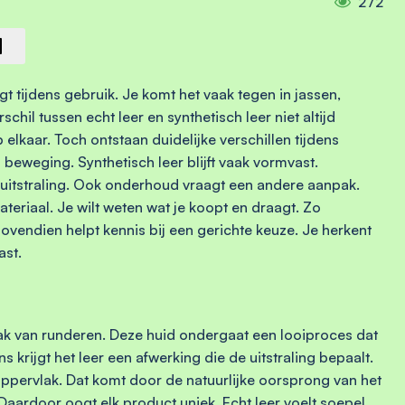
272
t tijdens gebruik. Je komt het vaak tegen in jassen,
chil tussen echt leer en synthetisch leer niet altijd
p elkaar. Toch ontstaan duidelijke verschillen tijdens
beweging. Synthetisch leer blijft vaak vormvast.
 uitstraling. Ook onderhoud vraagt een andere aanpak.
teriaal. Je wilt weten wat je koopt en draagt. Zo
ovendien helpt kennis bij een gerichte keuze. Je herkent
ast.
 vaak van runderen. Deze huid ondergaat een looiproces dat
 krijgt het leer een afwerking die de uitstraling bepaalt.
 oppervlak. Dat komt door de natuurlijke oorsprong van het
. Daardoor oogt elk product uniek. Echt leer voelt soepel