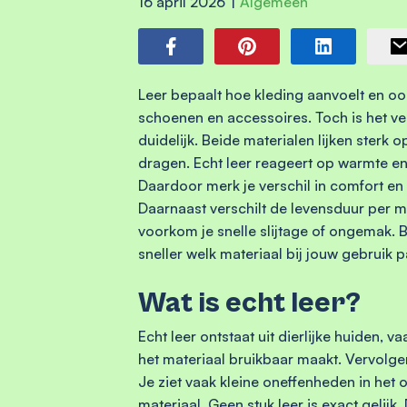
16 april 2026
|
Algemeen
Leer bepaalt hoe kleding aanvoelt en oog
schoenen en accessoires. Toch is het vers
duidelijk. Beide materialen lijken sterk o
dragen. Echt leer reageert op warmte en 
Daardoor merk je verschil in comfort en
Daarnaast verschilt de levensduur per ma
voorkom je snelle slijtage of ongemak. B
sneller welk materiaal bij jouw gebruik p
Wat is echt leer?
Echt leer ontstaat uit dierlijke huiden,
het materiaal bruikbaar maakt. Vervolgens
Je ziet vaak kleine oneffenheden in het
materiaal. Geen stuk leer is exact gelijk