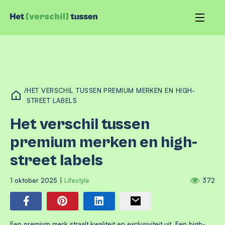
/
HET VERSCHIL TUSSEN PREMIUM MERKEN EN HIGH-
STREET LABELS
Het verschil tussen
premium merken en high-
street labels
1 oktober 2025
|
Lifestyle
372
Een premium merk
straalt kwaliteit en exclusiviteit uit. Een high-