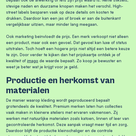
bepaalt ook de afwerking of iets zijn prijs waard is. Nette stiksels,
stevige naden en duurzame knopen maken het verschil. High-
street labels besparen vaak op deze details om kosten te
drukken. Daardoor kan een jas of broek er aan de buitenkant
vergelijkbaar uitzien, maar minder lang meegaan.
Ook marketing beïnvloedt de prijs. Een merk verkoopt niet alleen
een product, maar ook een gevoel. Dat gevoel kan luxe of status
uitstralen. Toch hoeft een hogere prijs niet altijd een betere keuze
te zijn. Door verder te kijken dan het prijskaartje ontdek je of
kwaliteit of
imago
de waarde bepaalt. Zo koop je bewuster en
weet je beter wat je krijgt voor je geld.
Productie en herkomst van
materialen
De manier waarop kleding wordt geproduceerd bepaalt
grotendeels de kwaliteit. Premium merken laten hun collecties
vaak maken in kleinere ateliers met ervaren vakmensen. Zij
werken met natuurlijke materialen zoals katoen, linnen of leer van
gecontroleerde herkomst. Deze aanpak vraagt meer tijd en zorg.
Daardoor blijft de productie kleinschaliger en de controle