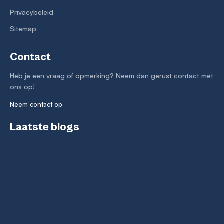
Privacybeleid
Sitemap
Contact
Heb je een vraag of opmerking? Neem dan gerust contact met
ons op!
Neem contact op
Laatste blogs
De verschillen tussen Nederlands Limburg en
Belgisch Limburg
5 augustus 2026
Het verschil tussen keramische en betonnen
dakpannen
4 augustus 2026
Het verschil tussen een kalknagel en een
schimmelnagel