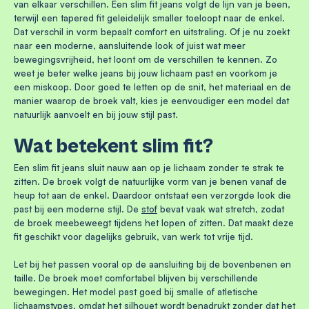
van elkaar verschillen. Een slim fit jeans volgt de lijn van je been,
terwijl een tapered fit geleidelijk smaller toeloopt naar de enkel.
Dat verschil in vorm bepaalt comfort en uitstraling. Of je nu zoekt
naar een moderne, aansluitende look of juist wat meer
bewegingsvrijheid, het loont om de verschillen te kennen. Zo
weet je beter welke jeans bij jouw lichaam past en voorkom je
een miskoop. Door goed te letten op de snit, het materiaal en de
manier waarop de broek valt, kies je eenvoudiger een model dat
natuurlijk aanvoelt en bij jouw stijl past.
Wat betekent slim fit?
Een slim fit jeans sluit nauw aan op je lichaam zonder te strak te
zitten. De broek volgt de natuurlijke vorm van je benen vanaf de
heup tot aan de enkel. Daardoor ontstaat een verzorgde look die
past bij een moderne stijl. De
stof
bevat vaak wat stretch, zodat
de broek meebeweegt tijdens het lopen of zitten. Dat maakt deze
fit geschikt voor dagelijks gebruik, van werk tot vrije tijd.
Let bij het passen vooral op de aansluiting bij de bovenbenen en
taille. De broek moet comfortabel blijven bij verschillende
bewegingen. Het model past goed bij smalle of atletische
lichaamstypes, omdat het silhouet wordt benadrukt zonder dat het