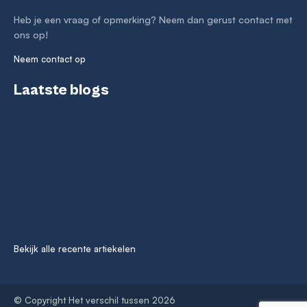
Heb je een vraag of opmerking? Neem dan gerust contact met
ons op!
Neem contact op
Laatste blogs
De verschillen tussen Nederlands Limburg en
Belgisch Limburg
5 augustus 2026
Het verschil tussen keramische en betonnen
dakpannen
4 augustus 2026
Het verschil tussen een kalknagel en een
schimmelnagel
28 juli 2026
Bekijk alle recente artiekelen
© Copyright Het verschil tussen 2026