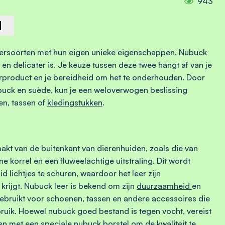
943
eersoorten met hun eigen unieke eigenschappen. Nubuck
r en delicater is. Je keuze tussen deze twee hangt af van je
leerproduct en je bereidheid om het te onderhouden. Door
ubuck en suède, kun je een weloverwogen beslissing
en, tassen of
kledingstukken
.
akt van de buitenkant van dierenhuiden, zoals die van
e korrel en een fluweelachtige uitstraling. Dit wordt
d lichtjes te schuren, waardoor het leer zijn
g krijgt. Nubuck leer is bekend om zijn
duurzaamheid
en
ebruikt voor schoenen, tassen en andere accessoires die
ruik. Hoewel nubuck goed bestand is tegen vocht, vereist
n met een speciale nubuck borstel om de kwaliteit te