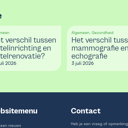
e
emeen
Algemeen, Gezondheid
t verschil tussen
Het verschil tus
telinrichting en
mammografie e
telrenovatie?
echografie
uli 2026
3 juli 2026
bsitemenu
Contact
Heb je een vraag of opmerkin
een nieuws