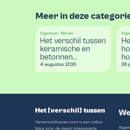
Meer in deze categori
Algemeen, Wonen
Alg
Het verschil tussen
He
keramische en
ho
betonnen
ho
dakpannen
4 augustus 2026
28 j
We
Hetverschiltussen.com is een online
Algem
blog voor de meest interessante