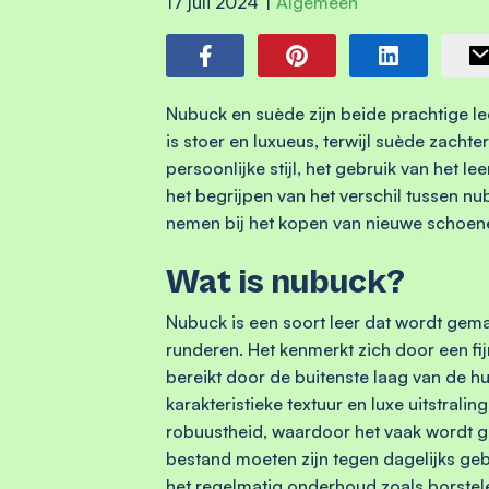
17 juli 2024
|
Algemeen
Nubuck en suède zijn beide prachtige l
is stoer en luxueus, terwijl suède zachte
persoonlijke stijl, het gebruik van het 
het begrijpen van het verschil tussen n
nemen bij het kopen van nieuwe schoen
Wat is nubuck?
Nubuck is een soort leer dat wordt gema
runderen. Het kenmerkt zich door een fijn
bereikt door de buitenste laag van de hui
karakteristieke textuur en luxe uitstralin
robuustheid, waardoor het vaak wordt g
bestand moeten zijn tegen dagelijks geb
het regelmatig onderhoud zoals borstele