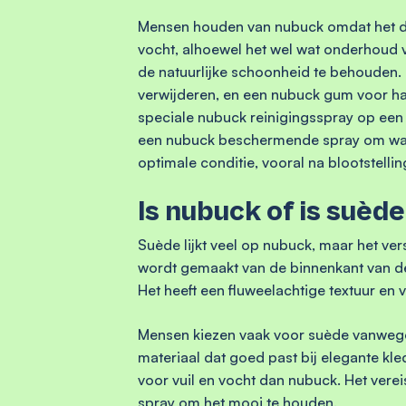
Mensen houden van nubuck omdat het du
vocht, alhoewel het wel wat onderhoud 
de natuurlijke schoonheid te behouden. 
verwijderen, en een nubuck gum voor har
speciale nubuck reinigingsspray op een 
een nubuck beschermende spray om wate
optimale conditie, vooral na blootstellin
Is nubuck of is suèd
Suède lijkt veel op nubuck, maar het vers
wordt gemaakt van de binnenkant van de h
Het heeft een fluweelachtige textuur en 
Mensen kiezen vaak voor suède vanwege 
materiaal dat goed past bij elegante kle
voor vuil en vocht dan nubuck. Het vere
spray om het mooi te houden.