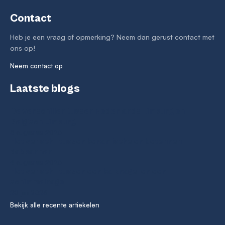
Contact
Heb je een vraag of opmerking? Neem dan gerust contact met
ons op!
Neem contact op
Laatste blogs
De verschillen tussen Nederlands Limburg en
Belgisch Limburg
5 augustus 2026
Het verschil tussen keramische en betonnen
dakpannen
4 augustus 2026
Het verschil tussen een kalknagel en een
schimmelnagel
28 juli 2026
Bekijk alle recente artiekelen