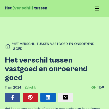
/
HET VERSCHIL TUSSEN VASTGOED EN ONROEREND
GOED
Het verschil tussen
vastgoed en onroerend
goed
11 juli 2024
|
Zakelijk
1169
Het kopen van een huis of grond is een grote stap in het leven