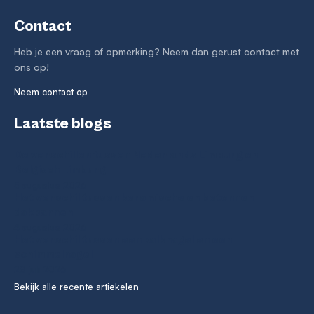
Contact
Heb je een vraag of opmerking? Neem dan gerust contact met
ons op!
Neem contact op
Laatste blogs
De verschillen tussen Nederlands Limburg en
Belgisch Limburg
5 augustus 2026
Het verschil tussen keramische en betonnen
dakpannen
4 augustus 2026
Het verschil tussen een kalknagel en een
schimmelnagel
28 juli 2026
Bekijk alle recente artiekelen