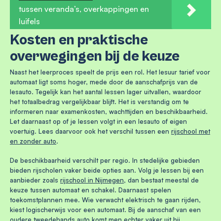
tussen veranda’s, overkappingen en
luifels
Kosten en praktische
overwegingen bij de keuze
Naast het leerproces speelt de prijs een rol. Het lesuur tarief voor
automaat ligt soms hoger, mede door de aanschafprijs van de
lesauto. Tegelijk kan het aantal lessen lager uitvallen, waardoor
het totaalbedrag vergelijkbaar blijft. Het is verstandig om te
informeren naar examenkosten, wachttijden en beschikbaarheid.
Let daarnaast op of je lessen volgt in een lesauto of eigen
voertuig. Lees daarvoor ook het verschil tussen een
rijschool met
en zonder auto
.
De beschikbaarheid verschilt per regio. In stedelijke gebieden
bieden rijscholen vaker beide opties aan. Volg je lessen bij een
aanbieder zoals
rijschool in Nijmegen
, dan bestaat meestal de
keuze tussen automaat en schakel. Daarnaast spelen
toekomstplannen mee. Wie verwacht elektrisch te gaan rijden,
kiest logischerwijs voor een automaat. Bij de aanschaf van een
oudere tweedehands auto komt men echter vaker uit bij