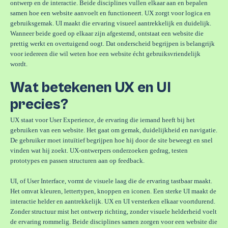
ontwerp en de interactie. Beide disciplines vullen elkaar aan en bepalen
samen hoe een website aanvoelt en functioneert. UX zorgt voor logica en
gebruiksgemak. UI maakt die ervaring visueel aantrekkelijk en duidelijk.
Wanneer beide goed op elkaar zijn afgestemd, ontstaat een website die
prettig werkt en overtuigend oogt. Dat onderscheid begrijpen is belangrijk
voor iedereen die wil weten hoe een website écht gebruiksvriendelijk
wordt.
Wat betekenen UX en UI
precies?
UX staat voor User Experience, de ervaring die iemand heeft bij het
gebruiken van een website. Het gaat om gemak, duidelijkheid en navigatie.
De gebruiker moet intuïtief begrijpen hoe hij door de site beweegt en snel
vinden wat hij zoekt. UX-ontwerpers onderzoeken gedrag, testen
prototypes en passen structuren aan op feedback.
UI, of User Interface, vormt de visuele laag die de ervaring tastbaar maakt.
Het omvat kleuren, lettertypen, knoppen en iconen. Een sterke UI maakt de
interactie helder en aantrekkelijk. UX en UI versterken elkaar voortdurend.
Zonder structuur mist het ontwerp richting, zonder visuele helderheid voelt
de ervaring rommelig. Beide disciplines samen zorgen voor een website die