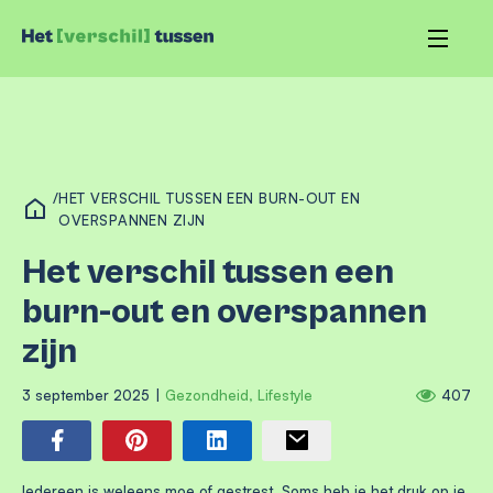
/
HET VERSCHIL TUSSEN EEN BURN-OUT EN
OVERSPANNEN ZIJN
Het verschil tussen een
burn-out en overspannen
zijn
3 september 2025
|
Gezondheid
,
Lifestyle
407
Iedereen is weleens moe of gestrest. Soms heb je het druk op je