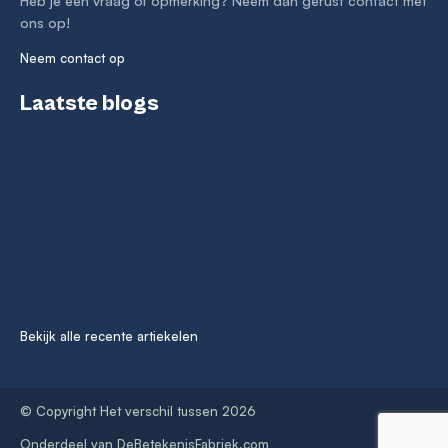
Heb je een vraag of opmerking? Neem dan gerust contact met
ons op!
Neem contact op
Laatste blogs
De verschillen tussen Nederlands Limburg en
Belgisch Limburg
5 augustus 2026
Het verschil tussen keramische en betonnen
dakpannen
4 augustus 2026
Het verschil tussen een kalknagel en een
schimmelnagel
28 juli 2026
Bekijk alle recente artiekelen
© Copyright Het verschil tussen 2026
Onderdeel van
DeBetekenisFabriek.com