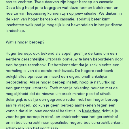
aan te vechten. Twee daarvan zijn hoger beroep en cassatie.
Deze blog helpt je te begrijpen wat deze termen betekenen en
hoe ze van toepassing kunnen zijn op jouw situatie. We duiken in
de kern van hoger beroep en cassatie, zodat jij beter kunt
inschatten welk pad je mogelijk kunt bewandelen in het juridische
landschap.
Wat is hoger beroep?
Hoger beroep, ook bekend als appel, geeft je de kans om een
eerdere gerechtelijke uitspraak opnieuw te laten beoordelen door
een hogere rechtbank. Dit betekent niet dat je zaak slechts een
herhaling is van de eerste rechtszaak. De hogere rechtbank
bekijkt alles opnieuw en maakt een eigen, onafhankelijke
beoordeling. Als je hoger beroep instelt, hoop je natuurlijk op
een gunstiger uitspraak. Toch moet je rekening houden met de
mogelijkheid dat de nieuwe uitspraak minder positief uitvalt.
Belangrijk is dat je een gegronde reden hebt om hoger beroep
aan te vragen. Zo kun je geen beroep aantekenen tegen een
vonnis dat al in jouw voordeel beslist is. In
Nederland
richt je je
voor hoger beroep in straf- en civielrecht naar het gerechtshof
en in bestuursrecht naar specifieke hogere bestuursrechtbanken,
afhankelijk van het soort zaak.