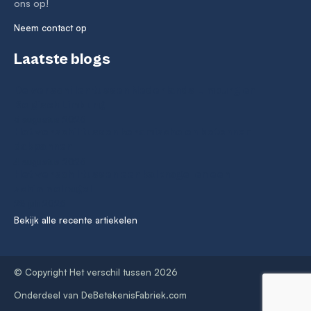
ons op!
Neem contact op
Laatste blogs
De verschillen tussen Nederlands Limburg en
Belgisch Limburg
5 augustus 2026
Het verschil tussen keramische en betonnen
dakpannen
4 augustus 2026
Het verschil tussen een kalknagel en een
schimmelnagel
28 juli 2026
Bekijk alle recente artiekelen
© Copyright Het verschil tussen 2026
Onderdeel van
DeBetekenisFabriek.com