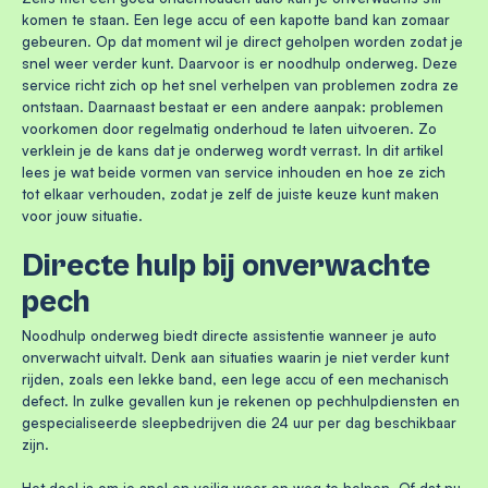
komen te staan. Een lege accu of een kapotte band kan zomaar
gebeuren. Op dat moment wil je direct geholpen worden zodat je
snel weer verder kunt. Daarvoor is er noodhulp onderweg. Deze
service richt zich op het snel verhelpen van problemen zodra ze
ontstaan. Daarnaast bestaat er een andere aanpak: problemen
voorkomen door regelmatig onderhoud te laten uitvoeren. Zo
verklein je de kans dat je onderweg wordt verrast. In dit artikel
lees je wat beide vormen van service inhouden en hoe ze zich
tot elkaar verhouden, zodat je zelf de juiste keuze kunt maken
voor jouw situatie.
Directe hulp bij onverwachte
pech
Noodhulp onderweg biedt directe assistentie wanneer je auto
onverwacht uitvalt. Denk aan situaties waarin je niet verder kunt
rijden, zoals een lekke band, een lege accu of een mechanisch
defect. In zulke gevallen kun je rekenen op pechhulpdiensten en
gespecialiseerde sleepbedrijven die 24 uur per dag beschikbaar
zijn.
Het doel is om je snel en veilig weer op weg te helpen. Of dat nu