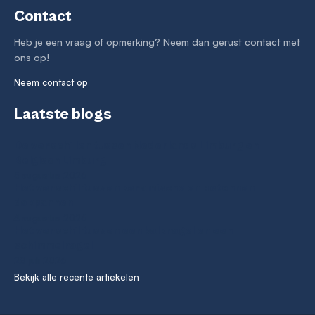
Contact
Heb je een vraag of opmerking? Neem dan gerust contact met
ons op!
Neem contact op
Laatste blogs
De verschillen tussen Nederlands Limburg en
Belgisch Limburg
5 augustus 2026
Het verschil tussen keramische en betonnen
dakpannen
4 augustus 2026
Het verschil tussen een kalknagel en een
schimmelnagel
28 juli 2026
Bekijk alle recente artiekelen