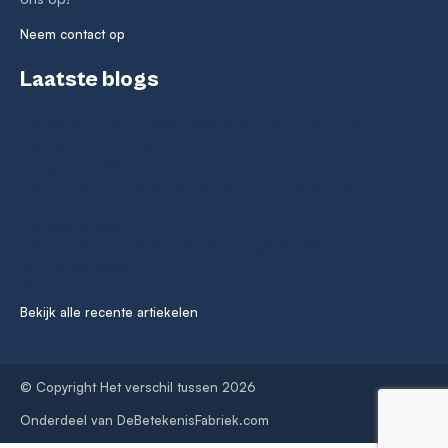
Neem contact op
Laatste blogs
De verschillen tussen Nederlands Limburg en
Belgisch Limburg
5 augustus 2026
Het verschil tussen keramische en betonnen
dakpannen
4 augustus 2026
Het verschil tussen een kalknagel en een
schimmelnagel
28 juli 2026
Bekijk alle recente artiekelen
© Copyright Het verschil tussen 2026
Onderdeel van
DeBetekenisFabriek.com